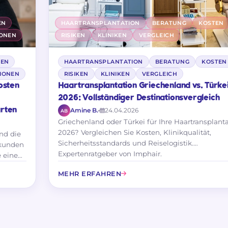
EN
HAARTRANSPLANTATION
BERATUNG
KOSTEN
IONEN
RISIKEN
KLINIKEN
VERGLEICH
TEN
HAARTRANSPLANTATION
BERATUNG
KOSTEN
IONEN
RISIKEN
KLINIKEN
VERGLEICH
osten
Haartransplantation Griechenland vs. Türke
n
2026: Vollständiger Destinationsvergleich
arten
Amine B.
24.04.2026
AB
Griechenland oder Türkei für Ihre Haartransplant
2026? Vergleichen Sie Kosten, Klinikqualität,
und die
Sicherheitsstandards und Reiselogistik.
ekunden
Expertenratgeber von Imphair.
 eine
MEHR ERFAHREN