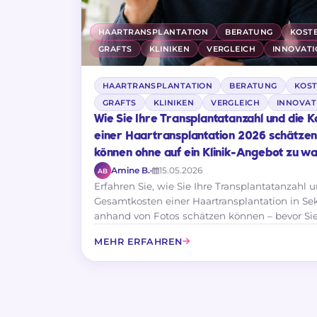
HAARTRANSPLANTATION
BERATUNG
KOST
GRAFTS
KLINIKEN
VERGLEICH
INNOVAT
HAARTRANSPLANTATION
BERATUNG
KOS
GRAFTS
KLINIKEN
VERGLEICH
INNOVAT
Wie Sie Ihre Transplantatanzahl und die K
einer Haartransplantation 2026 schätze
können ohne auf ein Klinik-Angebot zu w
Amine B.
15.05.2026
AB
Erfahren Sie, wie Sie Ihre Transplantatanzahl 
Gesamtkosten einer Haartransplantation in S
anhand von Fotos schätzen können – bevor Sie
Klinik kontaktieren. Ratgeber 2026.
MEHR ERFAHREN