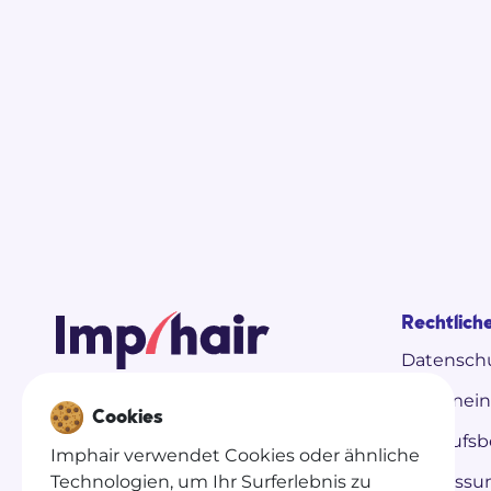
Rechtlich
Datenschu
Imphair ist eine Begleit- und
Allgemei
Vermittlungsplattform. Medizinische
Cookies
Eingriffe werden ausschließlich von
Verkaufs
Partnerkliniken durchgeführt.
Imphair verwendet Cookies oder ähnliche
Wir wählen die besten Kliniken aus, um
Technologien, um Ihr Surferlebnis zu
Impress