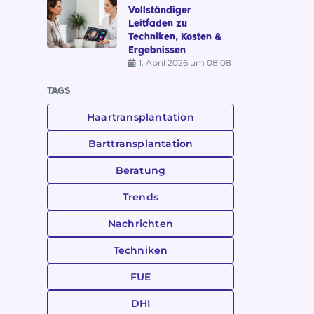
Vollständiger
Leitfaden zu
Techniken, Kosten &
Ergebnissen
1. April 2026 um 08:08
TAGS
Haartransplantation
Barttransplantation
Beratung
Trends
Nachrichten
Techniken
FUE
DHI