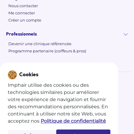
Nous contacter
Me connecter
Créer un compte
Professionnels
Devenir une clinique référencée
Programme partenaire (coiffeurs & pros)
Cookies
Imphair utilise des cookies ou des
©
2026 Imphair
technologies similaires pour améliorer
Politique de confidentialité
votre expérience de navigation et fournir
des recommandations personnalisées. En
Conditions générales d'utilisations
continuant à utiliser notre site Web, vous
Conditions générales de vente
acceptez nos
Politique de confidentialité
Mentions légales