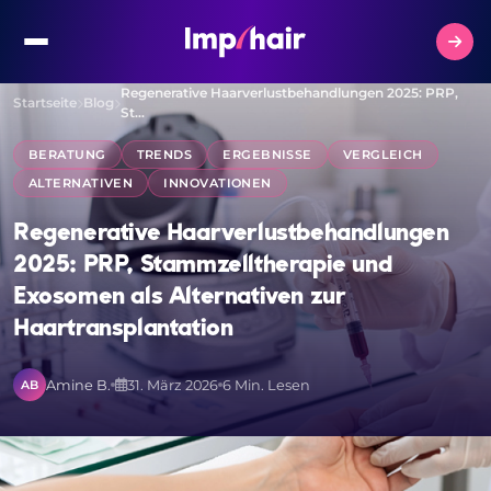
Regenerative Haarverlustbehandlungen 2025: PRP,
Startseite
Blog
St…
BERATUNG
TRENDS
ERGEBNISSE
VERGLEICH
ALTERNATIVEN
INNOVATIONEN
Regenerative Haarverlustbehandlungen
2025: PRP, Stammzelltherapie und
Exosomen als Alternativen zur
Haartransplantation
Amine B.
31. März 2026
6 Min. Lesen
AB