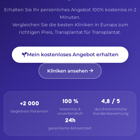
Erhalten Sie Ihr persönliches Angebot 100% kostenlos in 2
Minuten.
Vergleichen Sie die besten Kliniken in Europa zum
richtigen Preis, Transplantat für Transplantat.
Mein kostenloses Angebot erhalten
Kliniken ansehen
100 %
4,8 / 5
+2 000
kostenlos &
durchschnittliche
begleitete Patienten
unverbindlich
Kundenbewertung
24h
garantierte Antwortzeit