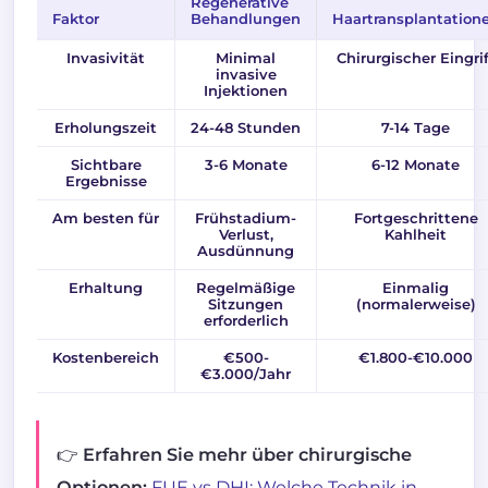
Regenerative
Faktor
Behandlungen
Haartransplantation
Invasivität
Minimal
Chirurgischer Eingrif
invasive
Injektionen
Erholungszeit
24-48 Stunden
7-14 Tage
Sichtbare
3-6 Monate
6-12 Monate
Ergebnisse
Am besten für
Frühstadium-
Fortgeschrittene
Verlust,
Kahlheit
Ausdünnung
Erhaltung
Regelmäßige
Einmalig
Sitzungen
(normalerweise)
erforderlich
Kostenbereich
€500-
€1.800-€10.000
€3.000/Jahr
👉 Erfahren Sie mehr über chirurgische
Optionen:
FUE vs DHI: Welche Technik in