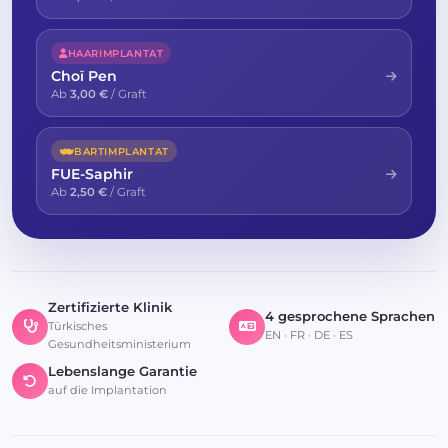
HAARIMPLANTAT
Choï Pen
Ab
3,00 €
/ Graft
BARTIMPLANTAT
FUE-Saphir
Ab
2,50 €
/ Graft
Zertifizierte Klinik
4 gesprochene Sprachen
Türkisches
EN · FR · DE · ES
Gesundheitsministerium
Lebenslange Garantie
auf die Implantation