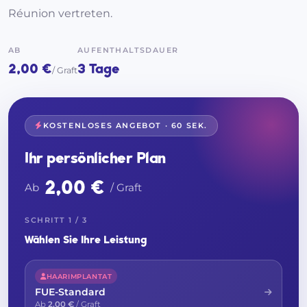
Réunion vertreten.
AB
AUFENTHALTSDAUER
2,00 €
3 Tage
/ Graft
KOSTENLOSES ANGEBOT · 60 SEK.
Ihr persönlicher Plan
2,00 €
Ab
/ Graft
SCHRITT 1 / 3
Wählen Sie Ihre Leistung
HAARIMPLANTAT
FUE-Standard
Ab
2,00 €
/ Graft