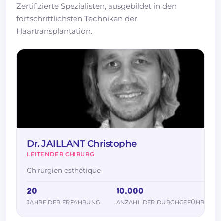
Zertifizierte Spezialisten, ausgebildet in den
fortschrittlichsten Techniken der
Haartransplantation.
Dr. JAILLANT Christophe
LEITENDER CHIRURG
Chirurgien esthétique
20
10.000
JAHRE DER ERFAHRUNG
ANZAHL DER DURCHGEFÜHRTEN 