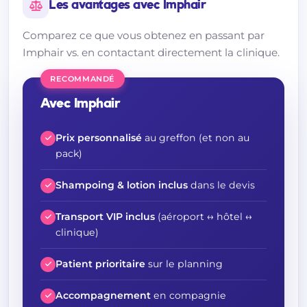
Les avantages avec Imphair
Comparez ce que vous obtenez en passant par
Imphair vs. en contactant directement la clinique.
RECOMMANDÉ
Avec Imphair
Prix personnalisé
au greffon (et non au
pack)
Shampoing & lotion inclus
dans le devis
Transport VIP inclus
(aéroport ↔ hôtel ↔
clinique)
Patient prioritaire
sur le planning
Accompagnement
en compagnie