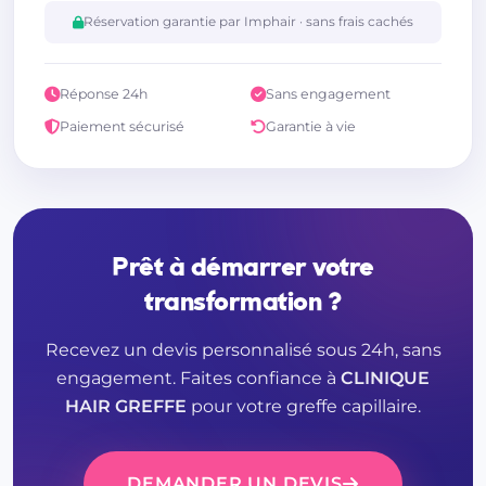
Réservation garantie par Imphair · sans frais cachés
Réponse 24h
Sans engagement
Paiement sécurisé
Garantie à vie
Prêt à démarrer votre
transformation ?
Recevez un devis personnalisé sous 24h, sans
engagement. Faites confiance à
CLINIQUE
HAIR GREFFE
pour votre greffe capillaire.
DEMANDER UN DEVIS