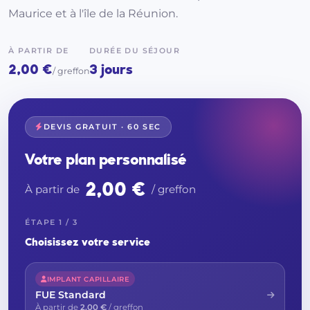
Maurice et à l'île de la Réunion.
À PARTIR DE
DURÉE DU SÉJOUR
2,00 €
3 jours
/ greffon
DEVIS GRATUIT · 60 SEC
Votre plan personnalisé
2,00 €
À partir de
/ greffon
ÉTAPE 1 / 3
Choisissez votre service
IMPLANT CAPILLAIRE
FUE Standard
À partir de
2,00 €
/ greffon