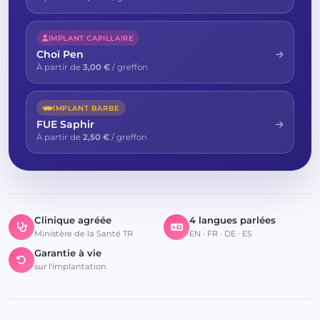
IMPLANT CAPILLAIRE
Choï Pen
À partir de
3,00 €
/ greffon
IMPLANT BARBE
FUE Saphir
À partir de
2,50 €
/ greffon
Clinique agréée
4 langues parlées
Ministère de la Santé TR
EN · FR · DE · ES
Garantie à vie
sur l'implantation