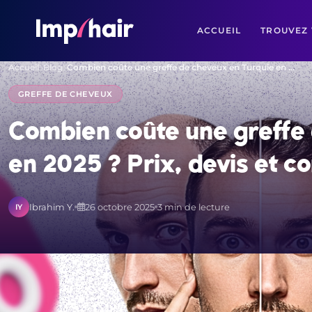
ACCUEIL
TROUVEZ 
Accueil
Blog
Combien coûte une greffe de cheveux en Turquie en …
GREFFE DE CHEVEUX
Combien coûte une greffe
en 2025 ? Prix, devis et c
Ibrahim Y.
26 octobre 2025
3 min de lecture
IY