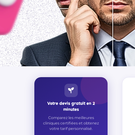
Votre devis gratuit en 2
minutes
Comparez les meilleures
cliniques certifiées et obtenez
votre tarif personnalisé.