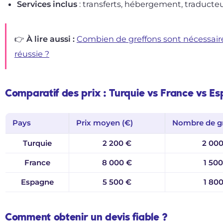
Services inclus
: transferts, hébergement, traducteu
👉 À lire aussi :
Combien de greffons sont nécessair
réussie ?
Comparatif des prix : Turquie vs France vs E
Pays
Prix moyen (€)
Nombre de g
Turquie
2 200 €
2 000
France
8 000 €
1 500
Espagne
5 500 €
1 800
Comment obtenir un devis fiable ?