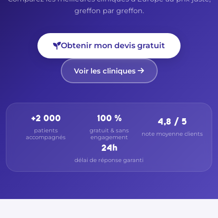
greffon par greffon.
Obtenir mon devis gratuit
Voir les cliniques
+2 000
100 %
4,8 / 5
patients
gratuit & sans
note moyenne clients
accompagnés
engagement
24h
délai de réponse garanti