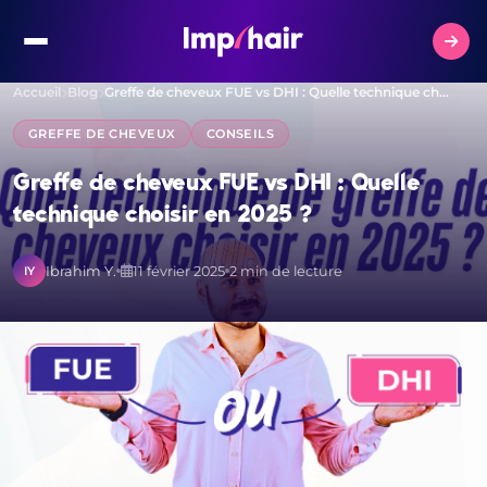
Accueil
Blog
Greffe de cheveux FUE vs DHI : Quelle technique ch…
GREFFE DE CHEVEUX
CONSEILS
Greffe de cheveux FUE vs DHI : Quelle
technique choisir en 2025 ?
Ibrahim Y.
11 février 2025
2 min de lecture
IY