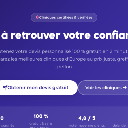
Cliniques certifiées & vérifiées
 à retrouver votre confia
tenez votre devis personnalisé 100 % gratuit en 2 minut
ez les meilleures cliniques d'Europe au prix juste, gref
greffon.
Obtenir mon devis gratuit
Voir les cliniques
100 %
00
4,8 / 5
gratuit & sans
ompagnés
note moyenne clients
délai de 
engagement