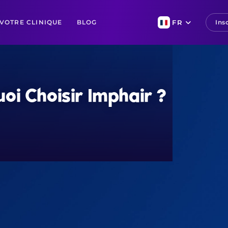
VOTRE CLINIQUE
BLOG
FR
Insc
oi Choisir Imphair ?