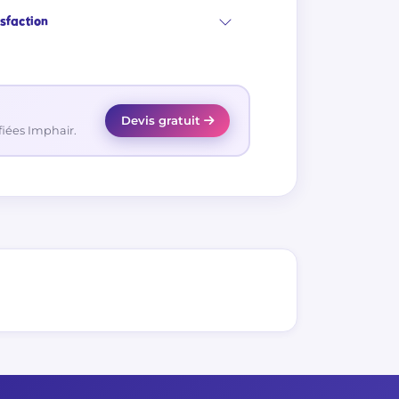
isfaction
Devis gratuit
fiées Imphair.