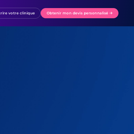
rire votre clinique
Obtenir mon devis personnalisé