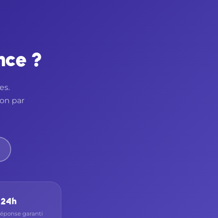
nce ?
es.
fon par
24h
réponse garanti