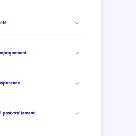
lité
ompagnement
nsparence
vi post-traitement