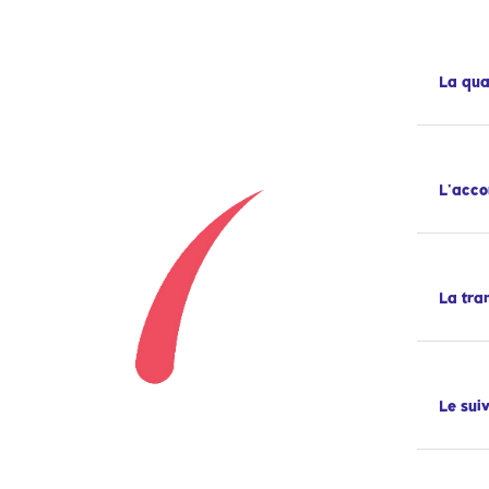
La qua
L'acc
La tra
Le sui