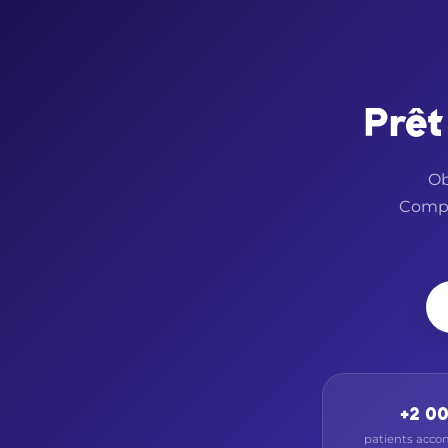
Prêt
Ob
Compar
+2 0
patients acc