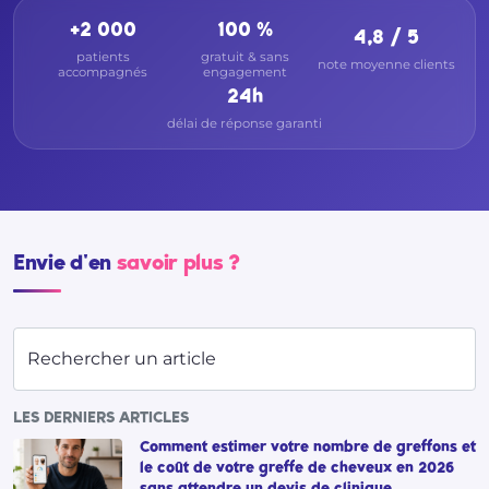
+2 000
100 %
4,8 / 5
patients
gratuit & sans
note moyenne clients
accompagnés
engagement
24h
délai de réponse garanti
Envie d'en
savoir plus ?
Rechercher un article
LES DERNIERS ARTICLES
Comment estimer votre nombre de greffons et
le coût de votre greffe de cheveux en 2026
sans attendre un devis de clinique