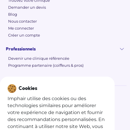
Trouvez votre clinique
Demander un devis
Blog
Nous contacter
Me connecter
Créer un compte
Professionnels
Devenir une clinique référencée
Programme partenaire (coiffeurs & pros)
Cookies
Imphair utilise des cookies ou des
©
2026 Imphair
technologies similaires pour améliorer
Politique de confidentialité
votre expérience de navigation et fournir
des recommandations personnalisées. En
Conditions générales d'utilisations
continuant à utiliser notre site Web, vous
Conditions générales de vente