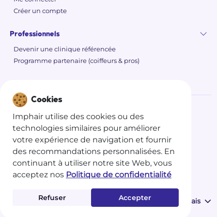
Créer un compte
Professionnels
Devenir une clinique référencée
Programme partenaire (coiffeurs & pros)
Cookies
Imphair utilise des cookies ou des
©
2026 Imphair
technologies similaires pour améliorer
Politique de confidentialité
votre expérience de navigation et fournir
des recommandations personnalisées. En
Conditions générales d'utilisations
continuant à utiliser notre site Web, vous
Conditions générales de vente
acceptez nos
Politique de confidentialité
Mentions légales
Refuser
Accepter
Langues :
Français