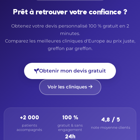
Prêt à retrouver votre confiance ?
Obtenez votre devis personnalisé 100 % gratuit en 2
minutes.
Comparez les meilleures cliniques d'Europe au prix juste,
greffon par greffon.
Obtenir mon devis gratuit
Voir les cliniques
+2 000
100 %
4,8 / 5
patients
gratuit & sans
note moyenne clients
accompagnés
engagement
24h