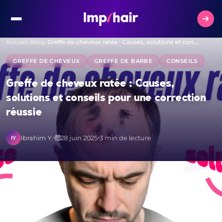
Accueil
Blog
Greffe de cheveux ratée : Causes, solutions et con…
GREFFE DE CHEVEUX
GREFFE DE BARBE
CONSEILS
Greffe de cheveux ratée : Causes,
solutions et conseils pour une correction
réussie
Ibrahim Y.
28 juin 2025
3 min de lecture
IY