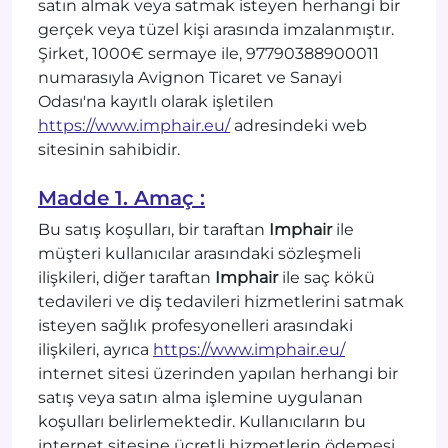
satın almak veya satmak isteyen herhangi bir
gerçek veya tüzel kişi arasında imzalanmıştır.
Şirket, 1000€ sermaye ile, 97790388900011
numarasıyla Avignon Ticaret ve Sanayi
Odası'na kayıtlı olarak işletilen
https://www.imphair.eu/
adresindeki web
sitesinin sahibidir.
Madde 1. Amaç :
Bu satış koşulları, bir taraftan
Imphair
ile
müşteri kullanıcılar arasındaki sözleşmeli
ilişkileri, diğer taraftan
Imphair
ile saç kökü
tedavileri ve diş tedavileri hizmetlerini satmak
isteyen sağlık profesyonelleri arasındaki
ilişkileri, ayrıca
https://www.imphair.eu/
internet sitesi üzerinden yapılan herhangi bir
satış veya satın alma işlemine uygulanan
koşulları belirlemektedir. Kullanıcıların bu
internet sitesine ücretli hizmetlerin ödemesi