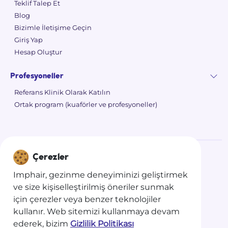
Teklif Talep Et
Blog
Bizimle İletişime Geçin
Giriş Yap
Hesap Oluştur
Profesyoneller
Referans Klinik Olarak Katılın
Ortak program (kuaförler ve profesyoneller)
Çerezler
©
2026 Imphair
Imphair, gezinme deneyiminizi geliştirmek
Gizlilik Politikası
ve size kişiselleştirilmiş öneriler sunmak
için çerezler veya benzer teknolojiler
Genel kullanım şartları
kullanır. Web sitemizi kullanmaya devam
Satış Koşulları
ederek, bizim
Gizlilik Politikası