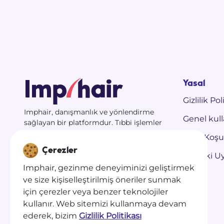
Yasal
Gizlilik Pol
Imphair, danışmanlık ve yönlendirme
Genel kull
sağlayan bir platformdur. Tıbbi işlemler
yalnızca anlaşmalı klinikler tarafından
Satış Koşul
gerçekleştirilir.
Çerezler
Sizi güvenle desteklemek için en iyi
Hukuki Uya
klinikleri seçiyoruz.
Imphair, gezinme deneyiminizi geliştirmek
3.500’den fazla hasta desteklendi.
ve size kişiselleştirilmiş öneriler sunmak
için çerezler veya benzer teknolojiler
kullanır. Web sitemizi kullanmaya devam
ederek, bizim
Gizlilik Politikası