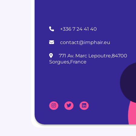
+336 7 24 41 40
contact@imphair.eu
771 Av. Marc Lepoutre,84700
Sorgues,France