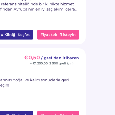
referans niteliğinde bir klinikte hizmet
ından Avrupa’nın en iyi saç ekimi cerrahı
u Kliniği Keşfet
Fiyat teklifi isteyin
€0,50
/ gref'dan itibaren
≈ €1.250,00 (2 500 greft için)
arınızı doğal ve kalıcı sonuçlarla geri
geçin!