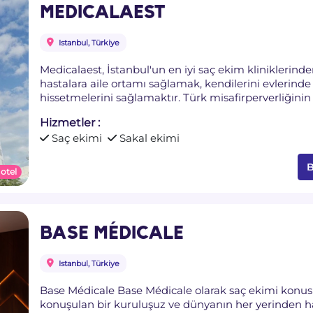
MEDICALAEST
Istanbul, Türkiye
Medicalaest, İstanbul'un en iyi saç ekim kliniklerinden biridir. Kliniğimizin en 
hastalara aile ortamı sağlamak, kendilerini evlerind
hissetmelerini sağlamaktır. Türk misafirperverliğinin ve kalite standartlarının vazgeçilmez
olduğu kliniğimiz, kurulduğu günden itibaren misafi
Hizmetler :
gururunu yaşamaktadır. Medicalaest'te dünyanın her yerinden hastalar saç ekiminde en son
Saç ekimi
Sakal ekimi
teknoloji kullanılarak tedavi ediliyor. Saç dökülmesi sorunu yaşayan kişilere son teknoloji
Foliküler Ünite Ekstraksiyonu FUE Safir ve DHI kulla
sunuyoruz. Saç restorasyonu alanında lider bir uygulama olan Medicalaest, saç restorasyonu
B
 otel
ihtiyaçlarınız için en iyi seçimdir.
BASE MÉDICALE
Istanbul, Türkiye
Base Médicale Base Médicale olarak saç ekimi kon
konuşulan bir kuruluşuz ve dünyanın her yerinden ha