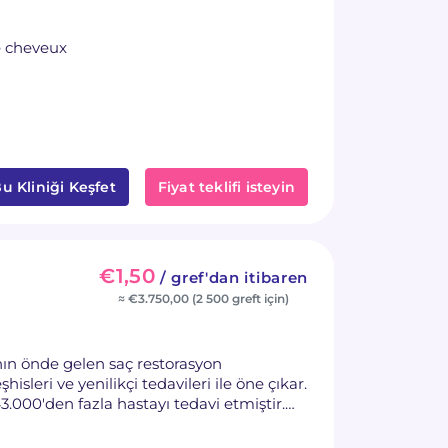
de cheveux
u Kliniği Keşfet
Fiyat teklifi isteyin
€1,50
/ gref'dan itibaren
≈ €3.750,00 (2 500 greft için)
nın önde gelen saç restorasyon
hisleri ve yenilikçi tedavileri ile öne çıkar.
000'den fazla hastayı tedavi etmiştir.
afından eğitilmiş ve sertifikalandırılmış
i doktorlar, GMC'ye kayıtlıdır.