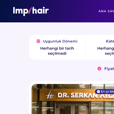
ANA SA
Kate
Uygunluk Dönemi
Herhangi bir tarih
Herhangi 
seçilmedi
seçi
Fiyat 
En iyi kli