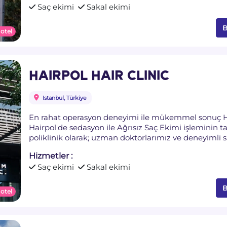
Saç ekimi
Sakal ekimi
B
 otel
HAIRPOL HAIR CLINIC
Istanbul, Türkiye
En rahat operasyon deneyimi ile mükemmel sonuç Hair
Hairpol'de sedasyon ile Ağrısız Saç Ekimi işleminin 
poliklinik olarak; uzman doktorlarımız ve deneyimli
hem de sağlığınıza önem veriyoruz. Saç Ekiminin yanı
Hizmetler :
Güçlendirici Saç Tedavilerimiz de Hairpol’de sizleri be
Saç ekimi
Sakal ekimi
B
 otel