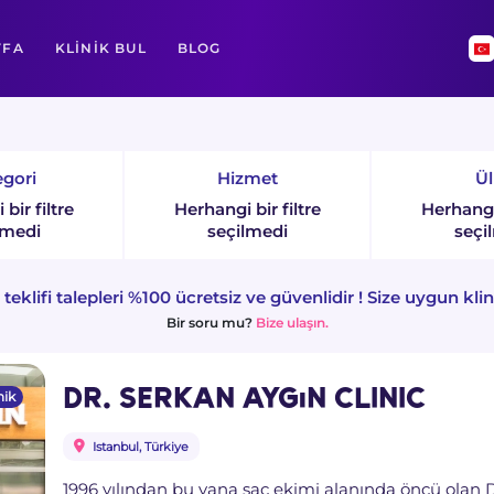
YFA
KLINIK BUL
BLOG
gori
Hizmet
Ül
bir filtre
Herhangi bir filtre
Herhangi 
lmedi
seçilmedi
seçi
teklifi talepleri %100 ücretsiz ve güvenlidir ! Size uygun klin
Bir soru mu?
Bize ulaşın.
DR. SERKAN AYGıN CLINIC
nik
Istanbul, Türkiye
1996 yılından bu yana saç ekimi alanında öncü olan D