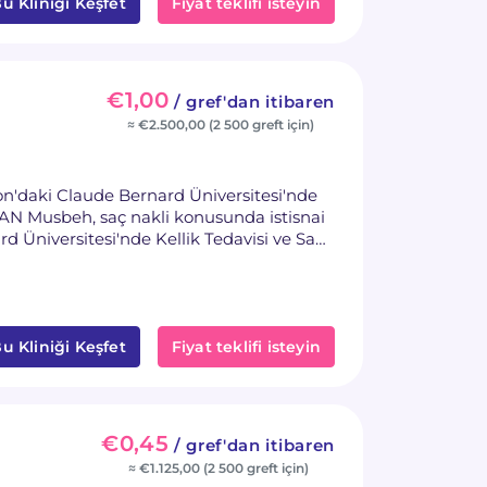
u Kliniği Keşfet
Fiyat teklifi isteyin
€1,00
/ gref'dan itibaren
≈ €2.500,00 (2 500 greft için)
'daki Claude Bernard Üniversitesi'nde
SLAN Musbeh, saç nakli konusunda istisnai
 Üniversitesi'nde Kellik Tedavisi ve Saç
r. Onu özel kılan, cerrahi kesiler ve greft
sidir, bu da en yüksek kalitede bakımı
u Kliniği Keşfet
Fiyat teklifi isteyin
€0,45
/ gref'dan itibaren
≈ €1.125,00 (2 500 greft için)