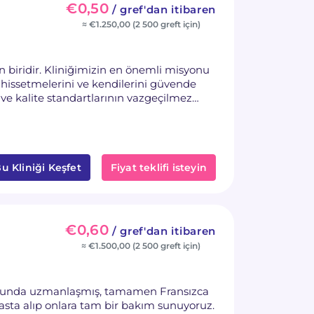
€0,50
/ gref'dan itibaren
≈ €1.250,00 (2 500 greft için)
önemli misyonu
e hissetmelerini ve kendilerini güvende
rlerine kaliteli hizmet vermenin
narak doğal görünümlü ve en iyi tedaviyi
u Kliniği Keşfet
Fiyat teklifi isteyin
€0,60
/ gref'dan itibaren
≈ €1.500,00 (2 500 greft için)
usunda uzmanlaşmış, tamamen Fransızca
sta alıp onlara tam bir bakım sunuyoruz.