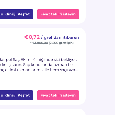
u Kliniği Keşfet
Fiyat teklifi isteyin
€0,72
/ gref'dan itibaren
≈ €1.800,00 (2 500 greft için)
pol Saç Ekimi Kliniği’nde sizi bekliyor.
tadını çıkarın. Saç konusunda uzman bir
 saç ekimi uzmanlarımız ile hem saçınıza
 sıra Sakal Ekimi, Kaş Ekimi ve
kliyor.
u Kliniği Keşfet
Fiyat teklifi isteyin