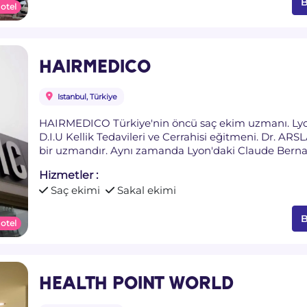
B
 otel
HAIRMEDICO
Istanbul, Türkiye
HAIRMEDICO Türkiye'nin öncü saç ekim uzmanı. Lyon
D.I.U Kellik Tedavileri ve Cerrahisi eğitmeni. Dr. AR
bir uzmandır. Aynı zamanda Lyon'daki Claude Bernard
Nakli DIU eğitmenidir. Uzmanlığı ve özverisi ile tanını
Hizmetler :
toplama adımlarını bizzat kendisinin gerçekleştirme
Saç ekimi
Sakal ekimi
sağlar. Size tam dikkat sunacaksınız!
B
 otel
HEALTH POINT WORLD