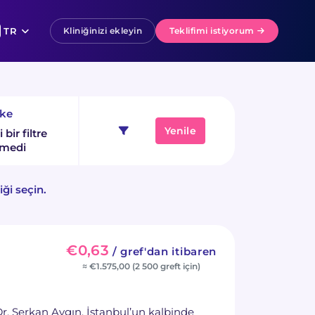
TR
Kliniğinizi ekleyin
Teklifimi istiyorum
ke
Yenile
bir filtre
lmedi
iği seçin.
€0,63
/ gref'dan itibaren
≈ €1.575,00 (2 500 greft için)
r. Serkan Aygın, İstanbul’un kalbinde