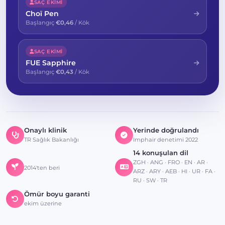
SAÇ EKIMI
Choï Pen
Başlangıç
€0,46
/ Kök
SAÇ EKIMI
FUE Sapphire
Başlangıç
€0,43
/ Kök
Onaylı klinik
Yerinde doğrulandı
TR Sağlık Bakanlığı
Imphair denetimi 2022
14 konuşulan dil
ZGH · ANG · FRO · EN · AR ·
2014'ten beri
ARZ · ARY · AEB · HI · UR · FA ·
RU · SW · TR
Ömür boyu garanti
ekim üzerine