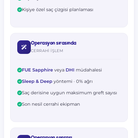
Kişiye özel saç çizgisi planlaması
Operasyon sırasında
CERRAHI IŞLEM
FUE Sapphire
veya
DHI
müdahalesi
Sleep & Deep
yöntemi · 0% ağrı
Saç derisine uygun maksimum greft sayısı
Son nesil cerrahi ekipman
Operasyon sonrası