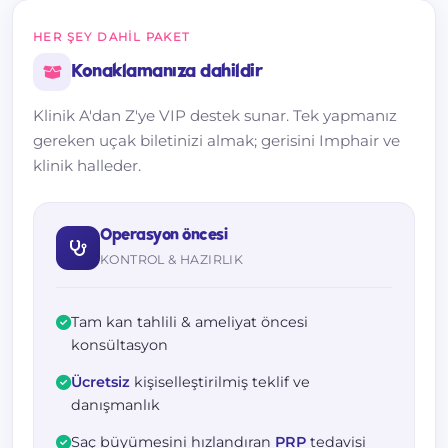
HER ŞEY DAHIL PAKET
Konaklamanıza dahildir
Klinik A'dan Z'ye VIP destek sunar. Tek yapmanız
gereken uçak biletinizi almak; gerisini Imphair ve
klinik halleder.
Operasyon öncesi
KONTROL & HAZIRLIK
Tam kan tahlili & ameliyat öncesi
konsültasyon
Ücretsiz
kişiselleştirilmiş teklif ve
danışmanlık
Saç büyümesini hızlandıran
PRP
tedavisi