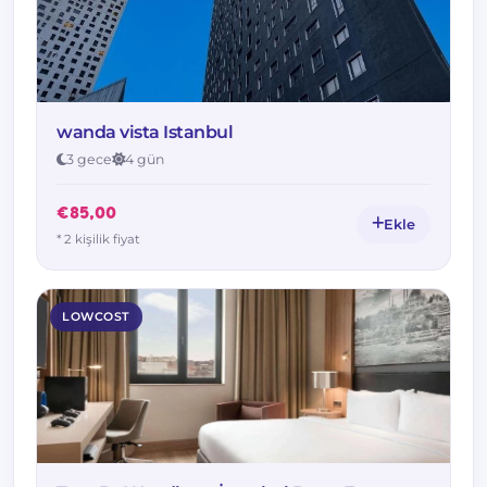
wanda vista Istanbul
3 gece
4 gün
€85,00
Ekle
* 2 kişilik fiyat
LOWCOST