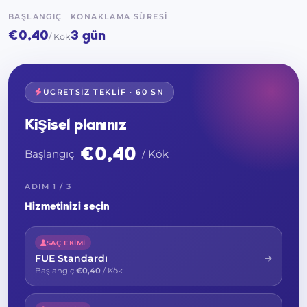
BAŞLANGIÇ
KONAKLAMA SÜRESI
€0,40
3 gün
/ Kök
ÜCRETSIZ TEKLIF · 60 SN
Kişisel planınız
€0,40
Başlangıç
/ Kök
ADIM 1 / 3
Hizmetinizi seçin
SAÇ EKIMI
FUE Standardı
Başlangıç
€0,40
/ Kök