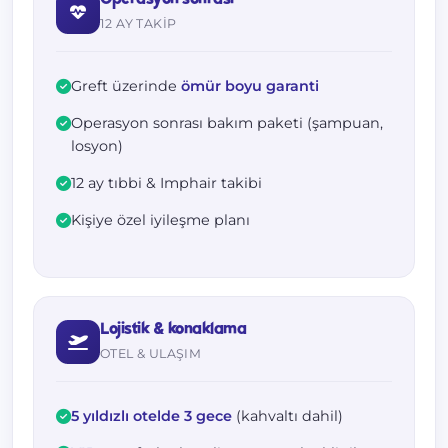
12 AY TAKIP
Greft üzerinde
ömür boyu garanti
Operasyon sonrası bakım paketi (şampuan,
losyon)
12 ay tıbbi & Imphair takibi
Kişiye özel iyileşme planı
Lojistik & konaklama
OTEL & ULAŞIM
5 yıldızlı otelde 3 gece
(kahvaltı dahil)