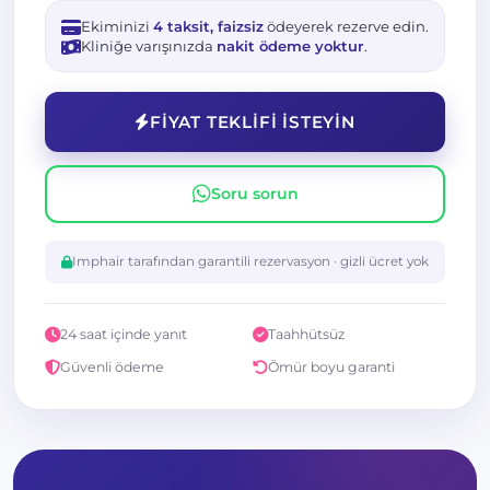
Ekiminizi
4 taksit, faizsiz
ödeyerek rezerve edin.
Kliniğe varışınızda
nakit ödeme yoktur
.
FIYAT TEKLIFI ISTEYIN
Soru sorun
Imphair tarafından garantili rezervasyon · gizli ücret yok
24 saat içinde yanıt
Taahhütsüz
Güvenli ödeme
Ömür boyu garanti