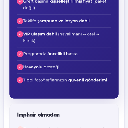
Greft başına
kişiselleştirilmiş fiyat
(paket
değil)
Teklife
şampuan ve losyon dahil
VIP ulaşım dahil
(havalimanı ↔ otel ↔
klinik)
Programda
öncelikli hasta
Havayolu
desteği
Tıbbi fotoğraflarınızın
güvenli gönderimi
Imphair olmadan