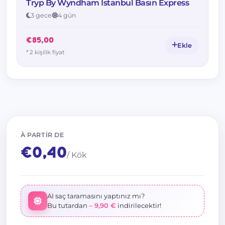
Tryp By Wyndham İstanbul Basın Express
3 gece
4 gün
€85,00
Ekle
* 2 kişilik fiyat
À PARTIR DE
€0,40
/ Kök
AI saç taramasını yaptınız mı?
Bu tutardan
– 9,90 €
indirilecektir!