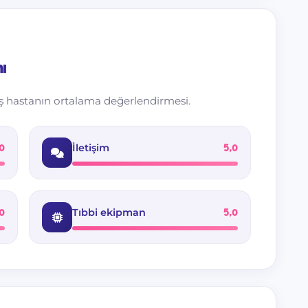
ı
ş hastanın ortalama değerlendirmesi.
İletişim
0
5,0
Tıbbi ekipman
0
5,0