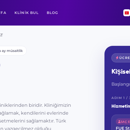
YFA
KLINIK BUL
BLOG
ST
 ay müsaitlik
ÜCRE
Kişise
Başlang
ADIM 1 / 
niklerinden biridir. Kliniğimizin
Hizmetin
ağlamak, kendilerini evlerinde
setmelerini sağlamaktır. Türk
SAÇ E
FUE St
ının vazgeçilmez olduğu