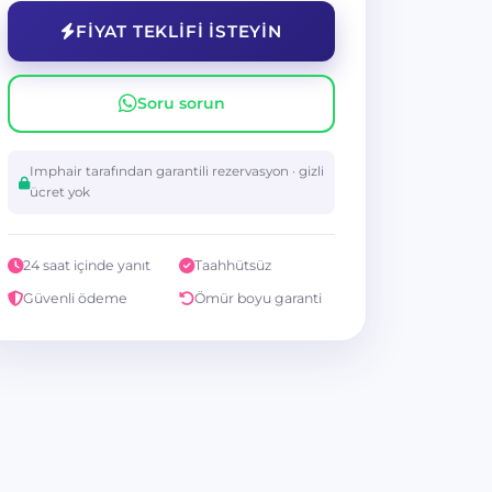
FIYAT TEKLIFI ISTEYIN
Soru sorun
Imphair tarafından garantili rezervasyon · gizli
ücret yok
24 saat içinde yanıt
Taahhütsüz
Güvenli ödeme
Ömür boyu garanti