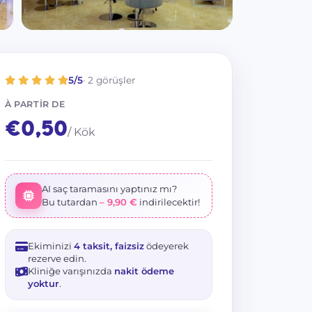
+ 13 resim
irmeler
Imphair ile avantajlar
Haritada Görüntüle
5/5
· 2 görüşler
À PARTIR DE
€0,50
/ Kök
AI saç taramasını yaptınız mı?
Bu tutardan
– 9,90 €
indirilecektir!
Ekiminizi
4 taksit, faizsiz
ödeyerek
rezerve edin.
Kliniğe varışınızda
nakit ödeme
yoktur
.