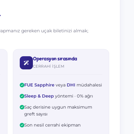
r
 yapmanız gereken uçak biletinizi almak;
Operasyon sırasında
CERRAHI IŞLEM
FUE Sapphire
veya
DHI
müdahalesi
Sleep & Deep
yöntemi · 0% ağrı
Saç derisine uygun maksimum
greft sayısı
Son nesil cerrahi ekipman