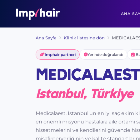
ANA SA
Ana Sayfa
Klinik listesine dön
MEDICALAE
Imphair partneri
Yerinde doğrulandı
Bu
MEDICALAEST
Istanbul, Türkiye
Medicalaest, İstanbul'un en iyi saç ekim kli
en önemli misyonu hastalara aile ortamı s
hissetmelerini ve kendilerini güvende his
misafirperverliğinin ve kalite standartlar