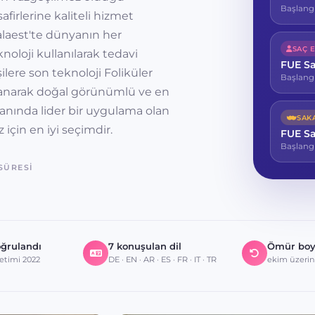
Başlang
firlerine kaliteli hizmet
laest'te dünyanın her
SAÇ E
oloji kullanılarak tedavi
FUE S
lere son teknoloji Foliküler
Başlang
lanarak doğal görünümlü ve en
lanında lider bir uygulama olan
SAK
 için en iyi seçimdir.
FUE S
Başlang
SÜRESI
oğrulandı
7 konuşulan dil
Ömür boy
etimi 2022
DE · EN · AR · ES · FR · IT · TR
ekim üzeri