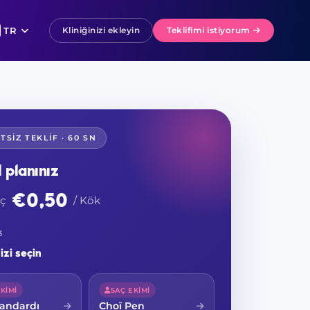
TR
Kliniğinizi ekleyin
Teklifimi istiyorum
TSIZ TEKLIF · 60 SN
l planınız
€0,50
ıç
/ Kök
3
izi seçin
KIMI
SAÇ EKIMI
andardı
Choï Pen