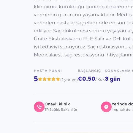
kliniğimiz, kurulduğu günden itibaren misa
vermenin gururunu yaşamaktadır. Medica
yerinden hastalar saç ekiminde en son tekn
ediliyor. Saç dökülmesi sorunu yaşayan kişi
Ünite Ekstraksiyonu FUE Safir ve DHI kul
iyi tedaviyi sunuyoruz. Saç restorasyonu a
Medicalaest, saç restorasyonu ihtiyaçlarınız
HASTA PUANI
BAŞLANGIÇ
KONAKLAMA 
5
€0,50
3 gün
/ Kök
(2 yorum)
Onaylı klinik
Yerinde d
TR Sağlık Bakanlığı
Imphair den