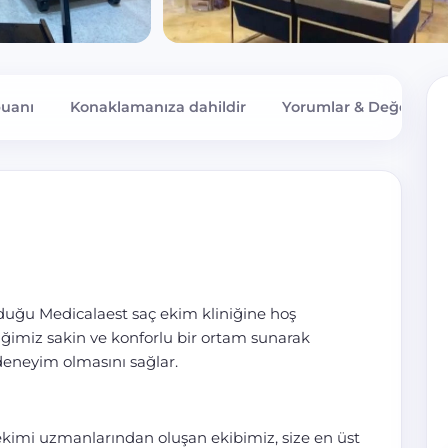
puanı
Konaklamanıza dahildir
Yorumlar & Değerlend
lduğu Medicalaest saç ekim kliniğine hoş
niğimiz sakin ve konforlu bir ortam sunarak
 deneyim olmasını sağlar.
ekimi uzmanlarından oluşan ekibimiz, size en üst