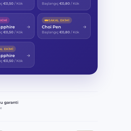
ıç
€0,50
/ Kök
Başlangıç
€0,80
/ Kök
KIMI
SAKAL EKIMI
apphire
Choï Pen
ıç
€0,50
/ Kök
Başlangıç
€0,80
/ Kök
AL EKIMI
apphire
ıç
€0,50
/ Kök
u garanti
ne