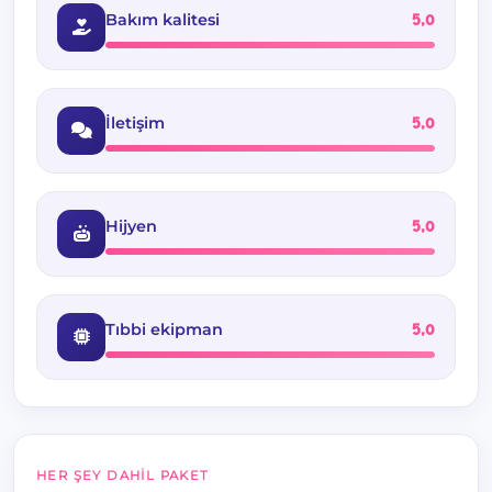
Bakım kalitesi
5,0
İletişim
5,0
Hijyen
5,0
Tıbbi ekipman
5,0
HER ŞEY DAHIL PAKET