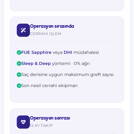
Operasyon sırasında
CERRAHI IŞLEM
FUE Sapphire
veya
DHI
müdahalesi
Sleep & Deep
yöntemi · 0% ağrı
Saç derisine uygun maksimum greft sayısı
Son nesil cerrahi ekipman
Operasyon sonrası
12 AY TAKIP