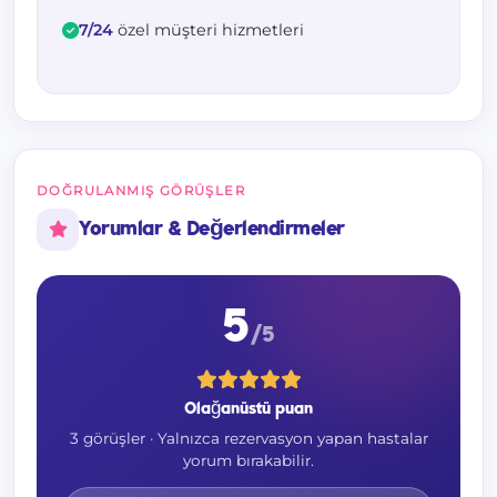
7/24
özel müşteri hizmetleri
DOĞRULANMIŞ GÖRÜŞLER
Yorumlar & Değerlendirmeler
5
/5
Olağanüstü puan
3 görüşler · Yalnızca rezervasyon yapan hastalar
yorum bırakabilir.