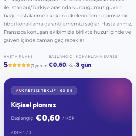
ile İstanbul/Türkiye arasında kurduğumuz güven
bağı, hastalarımıza köken ülkelerinden bağımsız bir
tıbbi konaklama garantilememizi sağlar. Hastalarımız,
Fransızca konuşan ekibimizle birlikte huzur içinde ve
güven içinde zaman geçirecekler.
HASTA PUANI
BAŞLANGIÇ
KONAKLAMA SÜRESI
5
€0,60
3 gün
/ Kök
(3 yorum)
ÜCRETSIZ TEKLIF · 60 SN
Kişisel planınız
€0,60
Başlangıç
/ Kök
ADIM 1 / 3