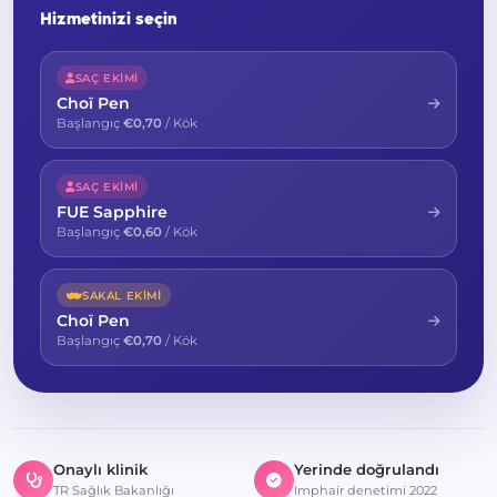
Hizmetinizi seçin
SAÇ EKIMI
Choï Pen
Başlangıç
€0,70
/ Kök
SAÇ EKIMI
FUE Sapphire
Başlangıç
€0,60
/ Kök
SAKAL EKIMI
Choï Pen
Başlangıç
€0,70
/ Kök
Onaylı klinik
Yerinde doğrulandı
TR Sağlık Bakanlığı
Imphair denetimi 2022