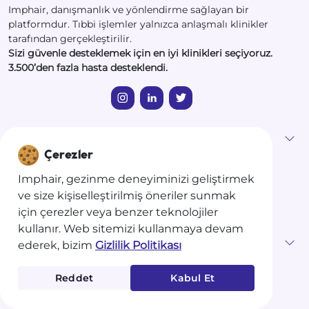
Imphair, danışmanlık ve yönlendirme sağlayan bir
platformdur. Tıbbi işlemler yalnızca anlaşmalı klinikler
tarafından gerçekleştirilir.
Sizi güvenle desteklemek için en iyi klinikleri seçiyoruz.
3.500’den fazla hasta desteklendi.
Yasal
Çerezler
Gizlilik Politikası
Genel kullanım şartları
Imphair, gezinme deneyiminizi geliştirmek
Satış Koşulları
ve size kişiselleştirilmiş öneriler sunmak
Hukuki Uyarılar
için çerezler veya benzer teknolojiler
kullanır. Web sitemizi kullanmaya devam
Bireysel
ederek, bizim
Gizlilik Politikası
Klinik Bul
Reddet
Kabul Et
Teklif Talep Et
Blog