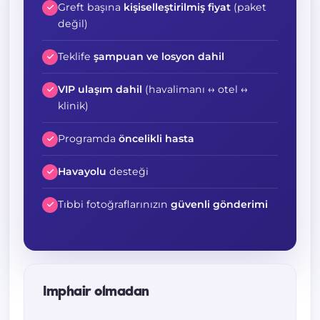
Greft başına
kişiselleştirilmiş fiyat
(paket
değil)
Teklife
şampuan ve losyon dahil
VIP ulaşım dahil
(havalimanı ↔ otel ↔
klinik)
Programda
öncelikli hasta
Havayolu
desteği
Tıbbi fotoğraflarınızın
güvenli gönderimi
Imphair olmadan