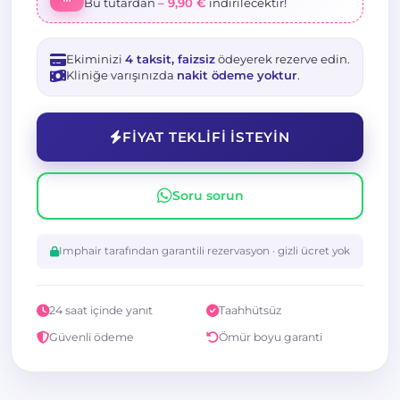
Bu tutardan
– 9,90 €
indirilecektir!
Ekiminizi
4 taksit, faizsiz
ödeyerek rezerve edin.
Kliniğe varışınızda
nakit ödeme yoktur
.
FIYAT TEKLIFI ISTEYIN
Soru sorun
Imphair tarafından garantili rezervasyon · gizli ücret yok
24 saat içinde yanıt
Taahhütsüz
Güvenli ödeme
Ömür boyu garanti