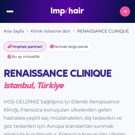
Ana Sayfa
Klinik listesine dön
RENAISSANCE CLINIQUE
Imphair partneri
Yerinde doğrulandı
Bu ay müsaitlik
RENAISSANCE CLINIQUE
Istanbul, Türkiye
HOŞ GELDİNİZ Sağlığınız İyi Ellerde Renaissance
Kliniği, Fransızca konuşulan ülkelerden gelen
hastalara çeşitli saç müdahaleleri, diş tedavileri ve
göz tedavileri için Avrupa standartları sunmak
amacıyla kurulmuştur. Fransızca konuşulan ülkeler