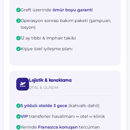
Greft üzerinde
ömür boyu garanti
Operasyon sonrası bakım paketi (şampuan,
losyon)
12 ay tıbbi & Imphair takibi
Kişiye özel iyileşme planı
Lojistik & konaklama
OTEL & ULAŞIM
5 yıldızlı otelde 3 gece
(kahvaltı dahil)
VIP
transferler havalimanı ↔ otel ↔ klinik
Yerinde
Fransızca konuşan
tercüman