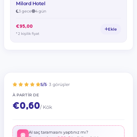
Milord Hotel
3 gece
4 gün
€95,00
Ekle
* 2 kişilik fiyat
5/5
· 3 görüşler
À PARTIR DE
€0,60
/ Kök
AI saç taramasını yaptınız mı?